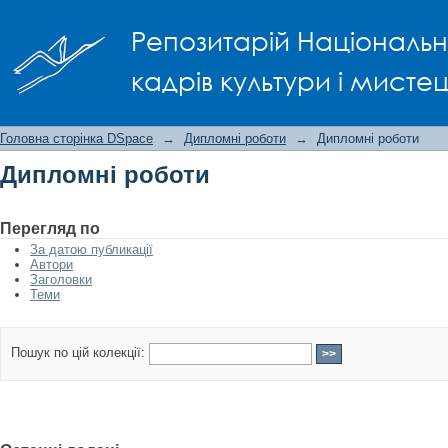
Дипломні роботи
Репозитарій Національно
кадрів культури і мисте
Головна сторінка DSpace
→
Дипломні роботи
→
Дипломні роботи
Дипломні роботи
Перегляд по
За датою публикації
Автори
Заголовки
Теми
Пошук по цій колекції: