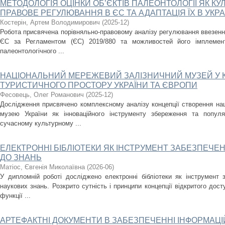
МЕТОДОЛОГІЯ ОЦІНКИ ОБ’ЄКТІВ ПАЛЕОНТОЛОГІЇ ЯК КУ
ПРАВОВЕ РЕГУЛЮВАННЯ В ЄС ТА АДАПТАЦІЯ ЇХ В УКРА
Костерін, Артем Володимирович
(
2025-12
)
Робота присвячена порівняльно-правовому аналізу регулювання ввезенн
ЄС за Регламентом (ЄС) 2019/880 та можливостей його імплементац
палеонтологічного ...
НАЦІОНАЛЬНИЙ МЕРЕЖЕВИЙ ЗАЛІЗНИЧНИЙ МУЗЕЙ У К
ТУРИСТИЧНОГО ПРОСТОРУ УКРАЇНИ ТА ЄВРОПИ
Фесовець, Олег Романович
(
2025-12
)
Дослідження присвячено комплексному аналізу концепції створення нац
музею України як інноваційного інструменту збереження та популя
сучасному культурному ...
ЕЛЕКТРОННІ БІБЛІОТЕКИ ЯК ІНСТРУМЕНТ ЗАБЕЗПЕЧЕ
ДО ЗНАНЬ
Матіос, Євгенія Миколаївна
(
2026-06
)
У дипломній роботі досліджено електронні бібліотеки як інструмент 
наукових знань. Розкрито сутність і принципи концепції відкритого дост
функції ...
АРТЕФАКТНІ ДОКУМЕНТИ В ЗАБЕЗПЕЧЕННІ ІНФОРМАЦ