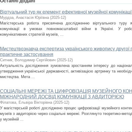
Останні додані
Віртуальний тур як елемент ефективної музейної комунікаці
Мурдза, Анастасія Юріївна
(
2025-12
)
Магістерська робота присвячена дослідженню віртуального туру я
комунікації в умовах повномасштабної війни в Україні. У робо
комунікативних стратегій музеїв, ...
Мистецтвознавча експертиза українського живопису другої по
практичне застосування
Ситник, Володимир Сергійович
(
2025-12
)
Актуальність дослідження зумовлена зростанням інтересу до націона
утвердження української державності, активізацією артринку та необхід
мистецтва. Мета ...
СОЦІАЛЬНІ МЕРЕЖІ ТА ЦИФРОВІЗАЦІЯ МУЗЕЙНОГО КОН
МІЖНАРОДНИЙ ДОСВІД КОМУНІКАЦІЇ З АВДИТОРІЄЮ
Філатова, Ельвіра Вікторівна
(
2025-12
)
У магістерській роботі досліджено процес цифровізації музейного контен
музеїв з авдиторією через соціальні мережі. Розглянуто теоретико-метод
у музейній ...