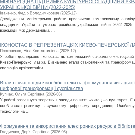
МІЖНАРОДНА ПІДТРИМКА КУЛЬТУРНОЇ СПАДЩИНИ УКРА
УКРАЇНСЬКОЇ ВІЙНИ (2022-2025)
Іваненко, Федір Володимирович
(
2025-12
)
Дослідження магістерської роботи присвячено комплексному аналізу
спадщини України в умовах російсько-української війни 2022–2025
взаємодії між державними, ...
ІКОНОСТАС В РЕПРЕЗЕНТАЦІЯХ КИЄВО-ПЕЧЕРСЬКОЇ Л
Прокопенко, Ніна Костянтинівна
(
2025-12
)
У роботі досліджено іконостас як комплексний сакрально-мистецький
Києво-Печерської лаври. Визначено етапи становлення та трансформаці
еволюцію архітектоніки ...
Вплив сучасної дитячої бібліотеки на формування читацької
цифрової трансформації суспільства
Купчак, Ольга Сергіївна
(
2026-06
)
У роботі розглянуто теоретичні засади поняття «читацька культура», її 
особливості розвитку в сучасному цифровому середовищі. Особливу
технологій на ...
Формування та використання електронних ресурсів бібліот
Гладченко, Дар’я Сергіївна
(
2026-06
)