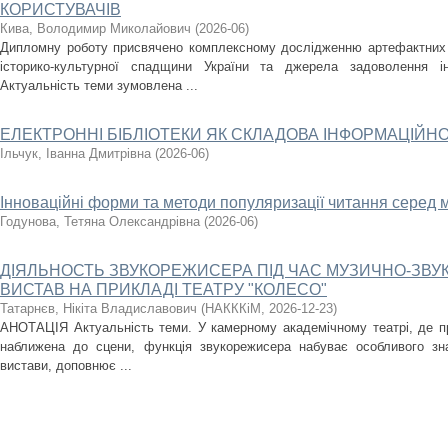
КОРИСТУВАЧІВ
Кива, Володимир Миколайович
(
2026-06
)
Дипломну роботу присвячено комплексному дослідженню артефактних 
історико-культурної спадщини України та джерела задоволення ін
Актуальність теми зумовлена ...
ЕЛЕКТРОННІ БІБЛІОТЕКИ ЯК СКЛАДОВА ІНФОРМАЦІЙН
Ільчук, Іванна Дмитрівна
(
2026-06
)
Інноваційні форми та методи популяризації читання серед 
Годунова, Тетяна Олександрівна
(
2026-06
)
ДІЯЛЬНОСТЬ ЗВУКОРЕЖИСЕРА ПІД ЧАС МУЗИЧНО-ЗВ
ВИСТАВ НА ПРИКЛАДІ ТЕАТРУ "КОЛЕСО"
Татарнєв, Нікіта Владиславович
(
НАКККіМ
,
2026-12-23
)
АНОТАЦІЯ Актуальність теми. У камерному академічному театрі, де про
наближена до сцени, функція звукорежисера набуває особливого 
вистави, доповнює ...