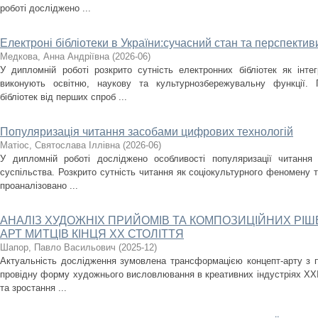
роботі досліджено ...
Електроні бібліотеки в України:сучасний стан та перспектив
Медкова, Анна Андріївна
(
2026-06
)
У дипломній роботі розкрито сутність електронних бібліотек як інт
виконують освітню, наукову та культурнозбережувальну функції.
бібліотек від перших спроб ...
Популяризація читання засобами цифрових технологій
Матіос, Святослава Іллівна
(
2026-06
)
У дипломній роботі досліджено особливості популяризації читання
суспільства. Розкрито сутність читання як соціокультурного феномену т
проаналізовано ...
АНАЛІЗ ХУДОЖНІХ ПРИЙОМІВ ТА КОМПОЗИЦІЙНИХ РІШ
АРТ МИТЦІВ КІНЦЯ XX СТОЛІТТЯ
Шапор, Павло Васильович
(
2025-12
)
Актуальність дослідження зумовлена трансформацією концепт-арту з п
провідну форму художнього висловлювання в креативних індустріях XXI
та зростання ...