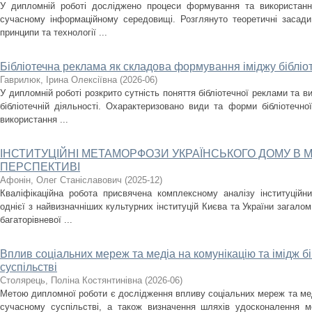
У дипломній роботі досліджено процеси формування та використання
сучасному інформаційному середовищі. Розглянуто теоретичні засади
принципи та технології ...
Бібліотечна реклама як складова формування іміджу бібліо
Гаврилюк, Ірина Олексіївна
(
2026-06
)
У дипломній роботі розкрито сутність поняття бібліотечної реклами та ви
бібліотечній діяльності. Охарактеризовано види та форми бібліотечно
використання ...
ІНСТИТУЦІЙНІ МЕТАМОРФОЗИ УКРАЇНСЬКОГО ДОМУ В 
ПЕРСПЕКТИВІ
Афонін, Олег Станіславович
(
2025-12
)
Кваліфікаційна робота присвячена комплексному аналізу інституційн
однієї з найвизначніших культурних інституцій Києва та України загало
багаторівневої ...
Вплив соціальних мереж та медіа на комунікацію та імідж бі
суспільстві
Столярець, Поліна Костянтинівна
(
2026-06
)
Метою дипломної роботи є дослідження впливу соціальних мереж та медіа
сучасному суспільстві, а також визначення шляхів удосконалення мед