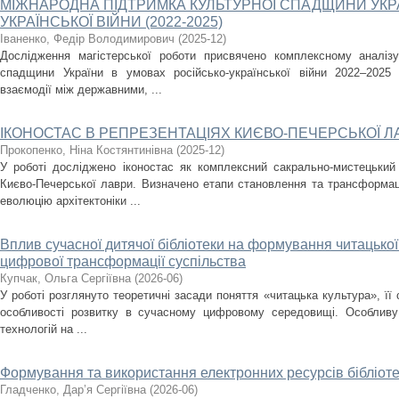
МІЖНАРОДНА ПІДТРИМКА КУЛЬТУРНОЇ СПАДЩИНИ УКРА
УКРАЇНСЬКОЇ ВІЙНИ (2022-2025)
Іваненко, Федір Володимирович
(
2025-12
)
Дослідження магістерської роботи присвячено комплексному аналізу
спадщини України в умовах російсько-української війни 2022–2025
взаємодії між державними, ...
ІКОНОСТАС В РЕПРЕЗЕНТАЦІЯХ КИЄВО-ПЕЧЕРСЬКОЇ Л
Прокопенко, Ніна Костянтинівна
(
2025-12
)
У роботі досліджено іконостас як комплексний сакрально-мистецький
Києво-Печерської лаври. Визначено етапи становлення та трансформаці
еволюцію архітектоніки ...
Вплив сучасної дитячої бібліотеки на формування читацької
цифрової трансформації суспільства
Купчак, Ольга Сергіївна
(
2026-06
)
У роботі розглянуто теоретичні засади поняття «читацька культура», її 
особливості розвитку в сучасному цифровому середовищі. Особливу
технологій на ...
Формування та використання електронних ресурсів бібліот
Гладченко, Дар’я Сергіївна
(
2026-06
)