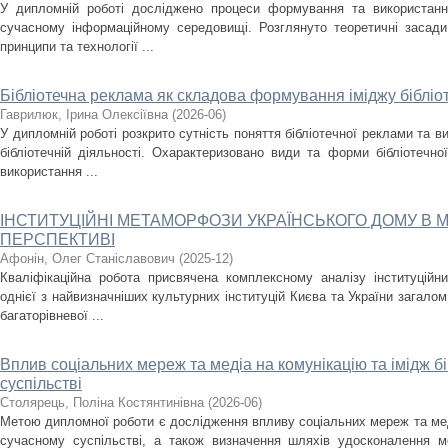
У дипломній роботі досліджено процеси формування та використання
сучасному інформаційному середовищі. Розглянуто теоретичні засади
принципи та технології ...
Бібліотечна реклама як складова формування іміджу бібліо
Гаврилюк, Ірина Олексіївна
(
2026-06
)
У дипломній роботі розкрито сутність поняття бібліотечної реклами та ви
бібліотечній діяльності. Охарактеризовано види та форми бібліотечно
використання ...
ІНСТИТУЦІЙНІ МЕТАМОРФОЗИ УКРАЇНСЬКОГО ДОМУ В 
ПЕРСПЕКТИВІ
Афонін, Олег Станіславович
(
2025-12
)
Кваліфікаційна робота присвячена комплексному аналізу інституційн
однієї з найвизначніших культурних інституцій Києва та України загало
багаторівневої ...
Вплив соціальних мереж та медіа на комунікацію та імідж бі
суспільстві
Столярець, Поліна Костянтинівна
(
2026-06
)
Метою дипломної роботи є дослідження впливу соціальних мереж та медіа
сучасному суспільстві, а також визначення шляхів удосконалення мед