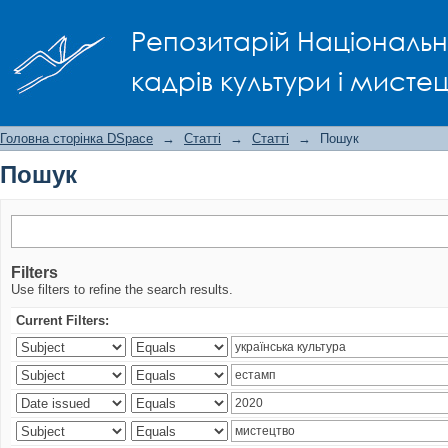
Пошук
Репозитарій Національно
кадрів культури і мисте
Головна сторінка DSpace
→
Статті
→
Статті
→
Пошук
Пошук
Filters
Use filters to refine the search results.
Current Filters: