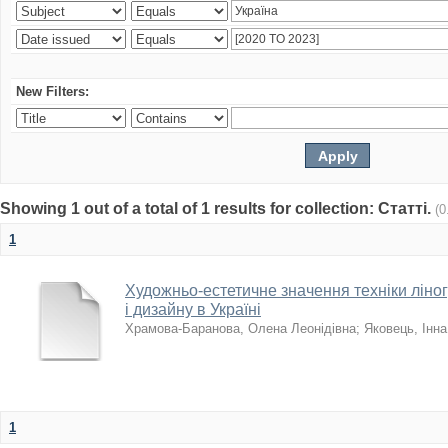
New Filters:
Showing 1 out of a total of 1 results for collection: Статті.
(0
1
Художньо-естетичне значення техніки ліно
і дизайну в Україні
Храмова-Баранова, Олена Леонідівна
;
Яковець, Інн
1