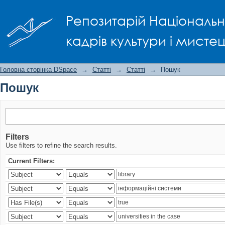
Пошук
Репозитарій Національно
кадрів культури і мисте
Головна сторінка DSpace
→
Статті
→
Статті
→
Пошук
Пошук
Filters
Use filters to refine the search results.
Current Filters: