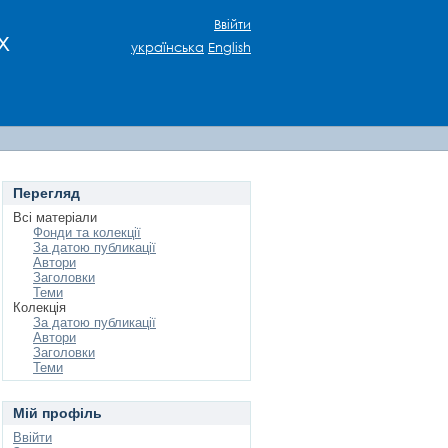
Ввійти
х
українська
English
Перегляд
Всі матеріали
Фонди та колекції
За датою публикації
Автори
Заголовки
Теми
Колекція
За датою публикації
Автори
Заголовки
Теми
Мій профіль
Ввійти