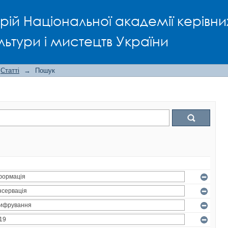
рій Національної академії керівни
льтури і мистецтв України
Статті
→
Пошук