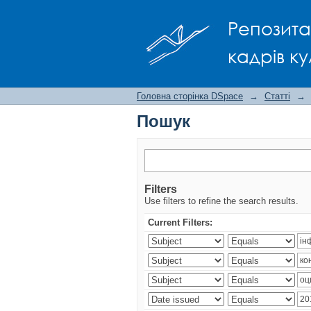
Пошук
Репозита
кадрів ку
Головна сторінка DSpace
→
Статті
→
Пошук
Filters
Use filters to refine the search results.
Current Filters: