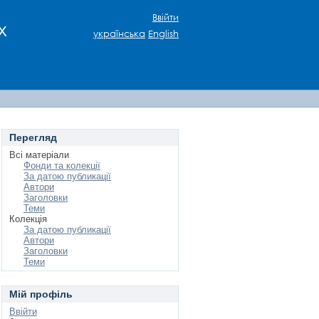
Ввійти
х
українська
English
Перегляд
Всі матеріали
Фонди та колекції
За датою публикації
Автори
Заголовки
Теми
Колекція
За датою публикації
Автори
Заголовки
Теми
Мій профіль
Ввійти