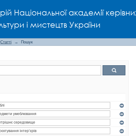
рій Національної академії керівни
льтури і мистецтв України
Статті
→
Пошук