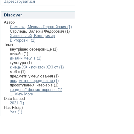
Зареєструватися
Discover
Автор
Лампека, Микола Геронтійович (1)
Стрілець, Валерій Федорович (1)
Хижинський, Володимир
Вікторович (1)
Тема
внутрішнє середовище (1)
дизайн (1)
дизайн меблів (1)
культура (1)
кінець ХХ - початок ХХІ ст (1)
меблі (1)
предмети умеблювання (1)
предметне середовище (1)
проєктування інтер’єрів (1)
тенденції формотворення (1)
... View More
Date Issued
2021 (1)
Has File(s)
Yes (1)