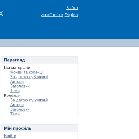
Ввійти
х
українська
English
Перегляд
Всі матеріали
Фонди та колекції
За датою публикації
Автори
Заголовки
Теми
Колекція
За датою публикації
Автори
Заголовки
Теми
Мій профіль
Ввійти