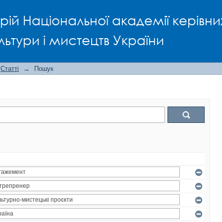
рій Національної академії керівни
льтури і мистецтв України
Статті
→
Пошук