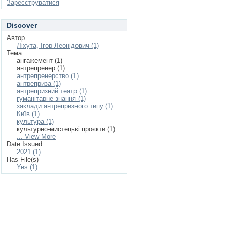
Зареєструватися
Discover
Автор
Ліхута, Ігор Леонідович (1)
Тема
ангажемент (1)
антрепренер (1)
антрепренерство (1)
антреприза (1)
антрепризний театр (1)
гуманітарне знання (1)
заклади антрепризного типу (1)
Київ (1)
культура (1)
культурно-мистецькі проєкти (1)
... View More
Date Issued
2021 (1)
Has File(s)
Yes (1)