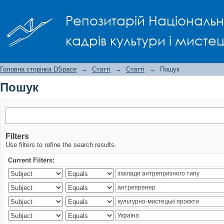
Пошук
Репозитарій Національно
кадрів культури і мисте
Головна сторінка DSpace
→
Статті
→
Статті
→
Пошук
Пошук
Filters
Use filters to refine the search results.
Current Filters: