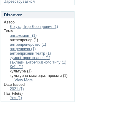
Зареєструватися
Discover
Автор
Ліхута, Ігор Леонідович (1)
Тема
ангажемент (1)
антрепренер (1)
антрепренерство (1)
антреприза (1)
антрепризний театр (1)
гуманітарне знання (1)
заклади антрепризного типу (1)
Київ (1)
культура (1)
культурно-мистецькі проєкти (1)
... View More
Date Issued
2021 (1)
Has File(s)
Yes (1)