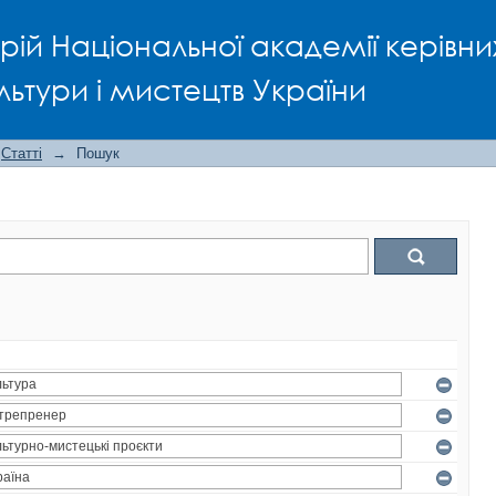
рій Національної академії керівни
льтури і мистецтв України
Статті
→
Пошук