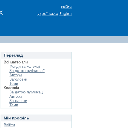
Ввійти
х
українська
English
Перегляд
Всі матеріали
Фонди та колекції
За датою публикації
Автори
Заголовки
Теми
Колекція
За датою публикації
Автори
Заголовки
Теми
Мій профіль
Ввійти