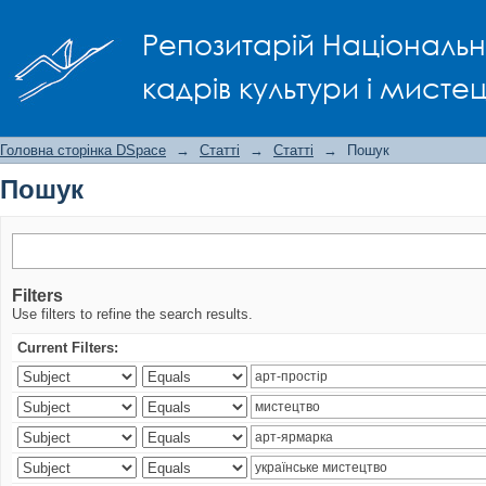
Пошук
Репозитарій Національно
кадрів культури і мисте
Головна сторінка DSpace
→
Статті
→
Статті
→
Пошук
Пошук
Filters
Use filters to refine the search results.
Current Filters: