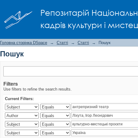
Пошук
Репозитарій Національно
кадрів культури і мисте
Головна сторінка DSpace
→
Статті
→
Статті
→
Пошук
Пошук
Filters
Use filters to refine the search results.
Current Filters: