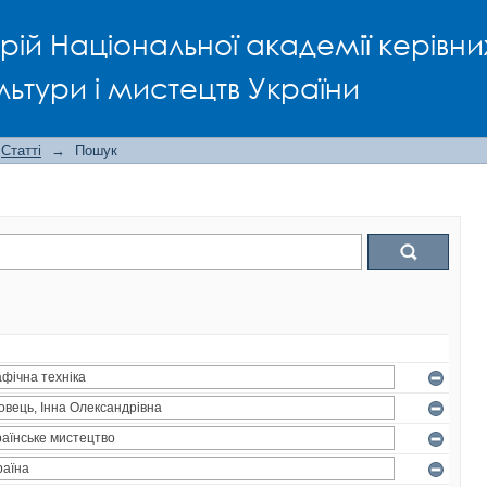
рій Національної академії керівни
льтури і мистецтв України
Статті
→
Пошук