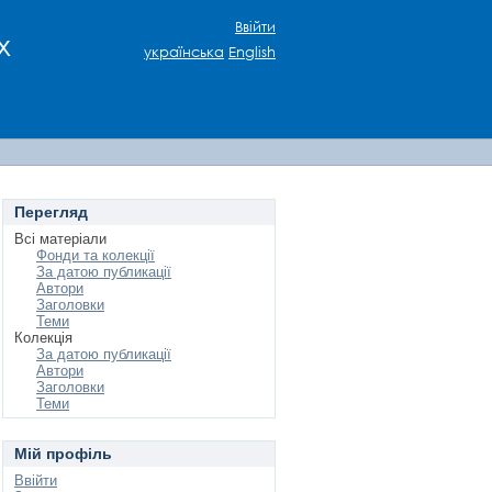
Ввійти
х
українська
English
Перегляд
Всі матеріали
Фонди та колекції
За датою публикації
Автори
Заголовки
Теми
Колекція
За датою публикації
Автори
Заголовки
Теми
Мій профіль
Ввійти