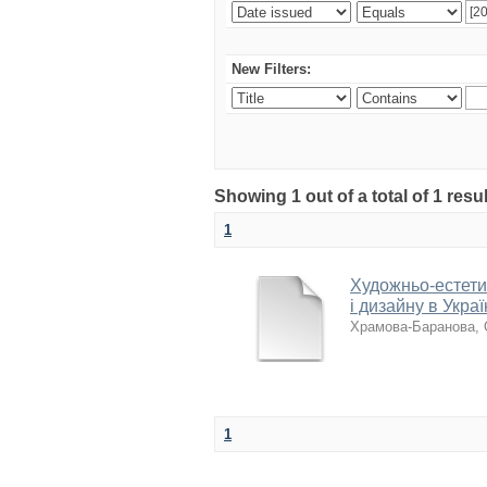
New Filters:
Showing 1 out of a total of 1 resul
1
Художньо-естети
і дизайну в Украї
Храмова-Баранова, 
1