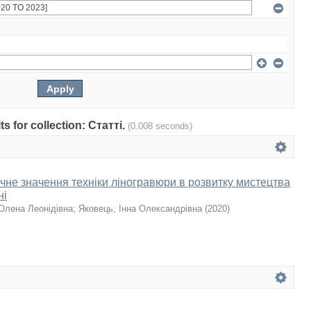
ts for collection: Статті.
(0.008 seconds)
чне значення техніки ліногравюри в розвитку мистецтва
ні
Олена Леонідівна
;
Яковець, Інна Олександрівна
(
2020
)