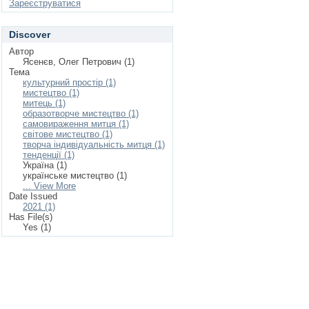
Зареєструватися
Discover
Автор
Ясенєв, Олег Петрович (1)
Тема
культурний простір (1)
мистецтво (1)
митець (1)
образотворче мистецтво (1)
самовираження митця (1)
світове мистецтво (1)
творча індивідуальність митця (1)
тенденції (1)
Україна (1)
українське мистецтво (1)
... View More
Date Issued
2021 (1)
Has File(s)
Yes (1)