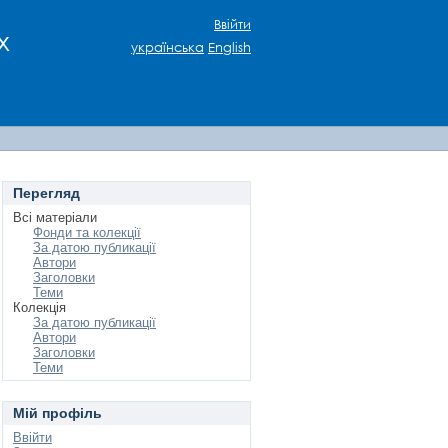
Ввійти
х
українська
English
Перегляд
Всі матеріали
Фонди та колекції
За датою публикації
Автори
Заголовки
Теми
Колекція
За датою публикації
Автори
Заголовки
Теми
Мій профіль
Ввійти