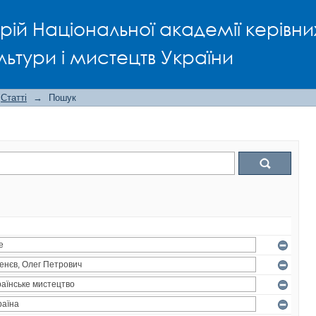
рій Національної академії керівни
льтури і мистецтв України
Статті
→
Пошук