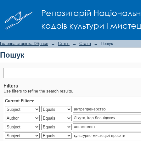
Пошук
Репозитарій Національно
кадрів культури і мисте
Головна сторінка DSpace
→
Статті
→
Статті
→
Пошук
Пошук
Filters
Use filters to refine the search results.
Current Filters: