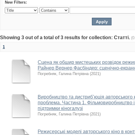
New Filters:
Showing 3 out of a total of 3 results for collection: Статті.
(0
1
Сцена як обшир мистецьких розвідок режис
Райнер Вернер Фасбіндер: сценічно-екран
Погребняк, Галина Петрівна
(
2021
)
Виробництво та дистриб’юція авторського к
проблема. Частина 1. Фільмовиробництво 
підтримки кіногалузі
Погребняк, Галина Петрівна
(
2021
)
Режисерські моделі авторського кіно в конт