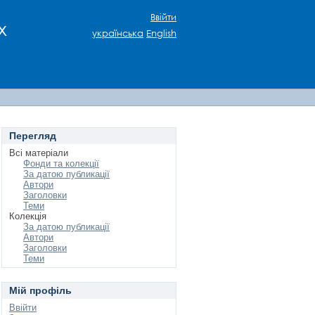
Ввійти
х
українська
English
Перегляд
Всі матеріали
Фонди та колекції
За датою публикації
Автори
Заголовки
Теми
Колекція
За датою публикації
Автори
Заголовки
Теми
Мій профіль
Ввійти