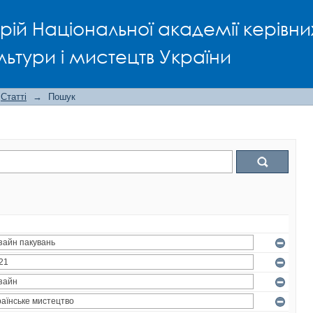
рій Національної академії керівни
льтури і мистецтв України
Статті
→
Пошук