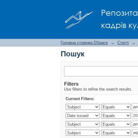
Пошук
Репозита
кадрів ку
Головна сторінка DSpace
→
Статті
→
Пошук
Filters
Use filters to refine the search results.
Current Filters: