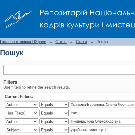
Пошук
Репозитарій Національно
кадрів культури і мисте
Головна сторінка DSpace
→
Статті
→
Статті
→
Пошук
Пошук
Filters
Use filters to refine the search results.
Current Filters: