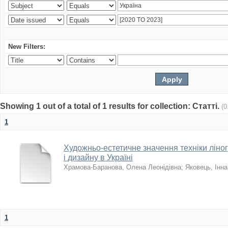
New Filters:
Showing 1 out of a total of 1 results for collection: Статті.
(0
1
Художньо-естетичне значення техніки ліно
і дизайну в Україні
Храмова-Баранова, Олена Леонідівна
;
Яковець, Інн
1