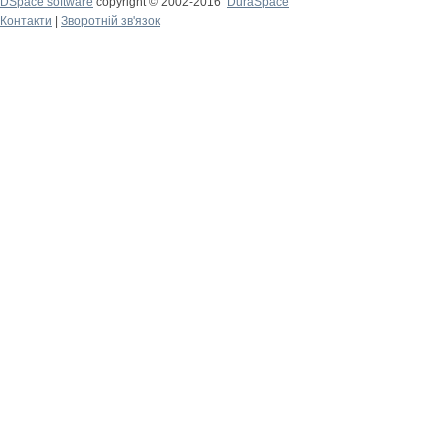
DSpace software
copyright © 2002-2016
DuraSpace
Контакти
|
Зворотній зв'язок