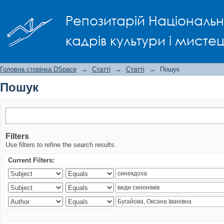
Пошук
Репозитарій Національно
кадрів культури і мисте
Головна сторінка DSpace
→
Статті
→
Статті
→
Пошук
Пошук
Filters
Use filters to refine the search results.
Current Filters: