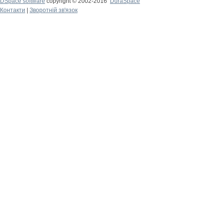
DSpace software
copyright © 2002-2016
DuraSpace
Контакти
|
Зворотній зв'язок