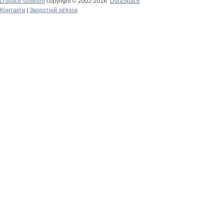
DSpace software
copyright © 2002-2016
DuraSpace
Контакти
|
Зворотній зв'язок