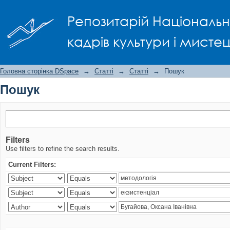
Пошук
Репозитарій Національно
кадрів культури і мисте
Головна сторінка DSpace
→
Статті
→
Статті
→
Пошук
Пошук
Filters
Use filters to refine the search results.
Current Filters: