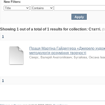
New Filters:
Showing 1 out of a total of 1 results for collection: Статті.
(0
1
Праця Мартіна Гайдеггера «Джерело худож
методологія розуміння творчості
Сіверс, Валерій Анатолійович
;
Бугайова, Оксана Іва
1