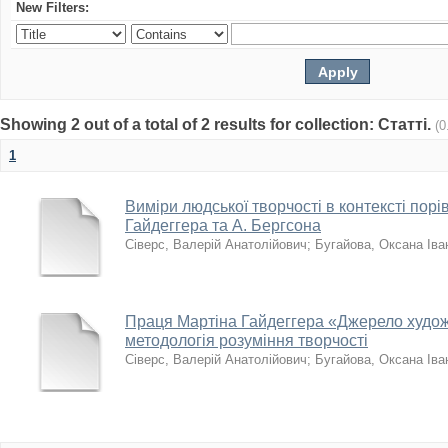
New Filters:
Showing 2 out of a total of 2 results for collection: Статті.
(0
1
Виміри людської творчості в контексті порі
Гайдеггера та А. Бергсона
Сіверс, Валерій Анатолійович
;
Бугайова, Оксана Іва
Праця Мартіна Гайдеггера «Джерело худож
методологія розуміння творчості
Сіверс, Валерій Анатолійович
;
Бугайова, Оксана Іва