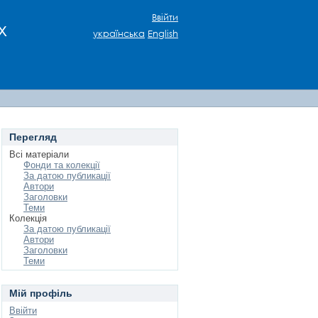
Ввійти
х
українська
English
Перегляд
Всі матеріали
Фонди та колекції
За датою публикації
Автори
Заголовки
Теми
Колекція
За датою публикації
Автори
Заголовки
Теми
Мій профіль
Ввійти