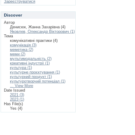
Зареєструватися
Discover
Автор
Денисюк, Жанна Захарівна (4)
Яковлев, Олександр Вікторович (1)
Тема
комунікативні практики (4)
комунікація (3)
меметика (2)
меми (2)
мультимодальність (2)
креативні індустрії (1)
культура (1)
культурне проєктування (1)
культурний продукт (1)
культуротворчий потенціал (1)
... View More
Date Issued
2021 (3)
2023 (1)
Has File(s)
Yes (4)