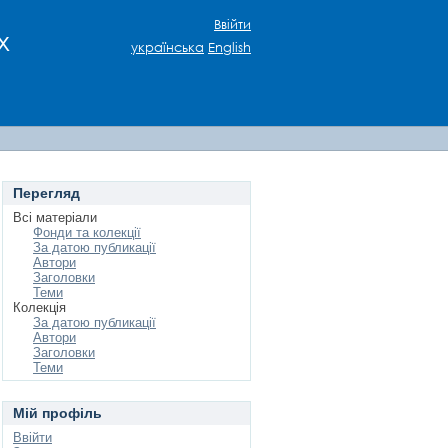
Ввійти
х
українська
English
Перегляд
Всі матеріали
Фонди та колекції
За датою публикації
Автори
Заголовки
Теми
Колекція
За датою публикації
Автори
Заголовки
Теми
Мій профіль
Ввійти