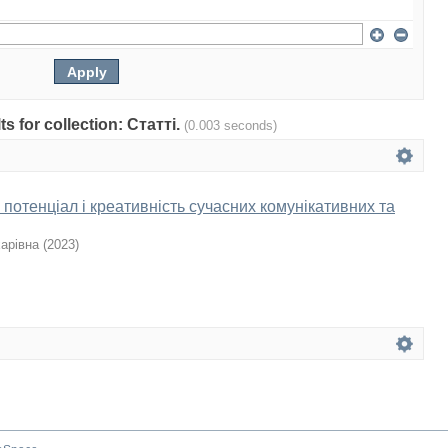
ts for collection: Статті.
(0.003 seconds)
потенціал і креативність сучасних комунікативних та
арівна
(
2023
)