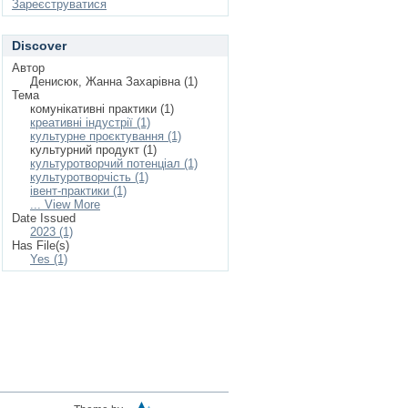
Зареєструватися
Discover
Автор
Денисюк, Жанна Захарівна (1)
Тема
комунікативні практики (1)
креативні індустрії (1)
культурне проєктування (1)
культурний продукт (1)
культуротворчий потенціал (1)
культуротворчість (1)
івент-практики (1)
... View More
Date Issued
2023 (1)
Has File(s)
Yes (1)