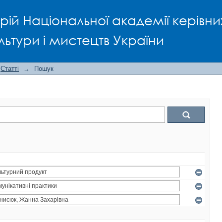
рій Національної академії керівни
льтури і мистецтв України
Статті
→
Пошук