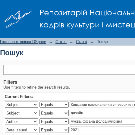
Пошук
Репозитарій Національно
кадрів культури і мисте
Головна сторінка DSpace
→
Статті
→
Статті
→
Пошук
Пошук
Filters
Use filters to refine the search results.
Current Filters: