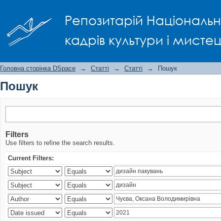
Пошук
Репозитарій Національно
кадрів культури і мисте
Головна сторінка DSpace
→
Статті
→
Статті
→
Пошук
Пошук
Filters
Use filters to refine the search results.
Current Filters: