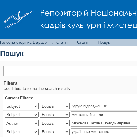
Пошук
Репозитарій Національно
кадрів культури і мисте
Головна сторінка DSpace
→
Статті
→
Статті
→
Пошук
Пошук
Filters
Use filters to refine the search results.
Current Filters: