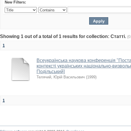
New Filters:
Showing 1 out of a total of 1 results for collection: Статті.
(0
1
Всеукраїнська наукова конференція "Пост
контексті українських національно-визвольн
Подільський]
Телячий, Юрій Васильович
(
1999
)
1