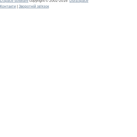
DSpace software
copyright © 2002-2016
DuraSpace
Контакти
|
Зворотній зв'язок