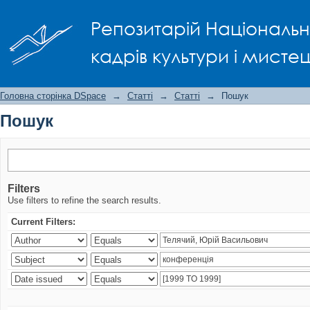
Пошук
Репозитарій Національно
кадрів культури і мисте
Головна сторінка DSpace
→
Статті
→
Статті
→
Пошук
Пошук
Filters
Use filters to refine the search results.
Current Filters: