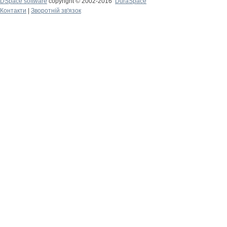
DSpace software
copyright © 2002-2016
DuraSpace
Контакти
|
Зворотній зв'язок