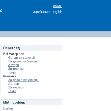
Ввійти
х
українська
English
Перегляд
Всі матеріали
Фонди та колекції
За датою публикації
Автори
Заголовки
Теми
Колекція
За датою публикації
Автори
Заголовки
Теми
Мій профіль
Ввійти