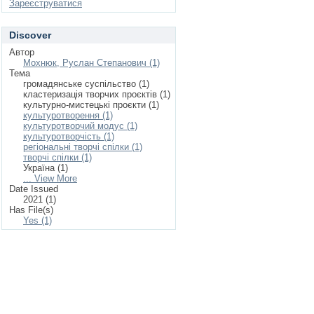
Зареєструватися
Discover
Автор
Мохнюк, Руслан Степанович (1)
Тема
громадянське суспільство (1)
кластеризація творчих проєктів (1)
культурно-мистецькі проєкти (1)
культуротворення (1)
культуротворчий модус (1)
культуротворчість (1)
регіональні творчі спілки (1)
творчі спілки (1)
Україна (1)
... View More
Date Issued
2021 (1)
Has File(s)
Yes (1)