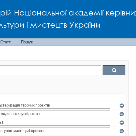
рій Національної академії керівни
льтури і мистецтв України
Статті
→
Пошук