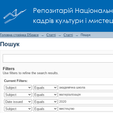
Пошук
Репозитарій Національно
кадрів культури і мисте
Головна сторінка DSpace
→
Статті
→
Статті
→
Пошук
Пошук
Filters
Use filters to refine the search results.
Current Filters: