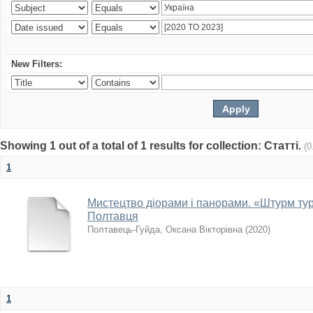
New Filters:
Showing 1 out of a total of 1 results for collection: Статті.
(0
1
Мистецтво діорами і панорами. «Штурм тур
Полтавця
Полтавець-Гуйда, Оксана Вікторівна
(
2020
)
1