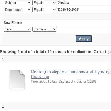
New Filters:
Showing 1 out of a total of 1 results for collection: Статті.
(0
1
Мистецтво діорами і панорами. «Штурм тур
Полтавця
Полтавець-Гуйда, Оксана Вікторівна
(
2020
)
1