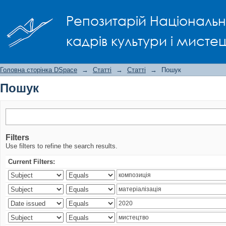
Пошук
Репозитарій Національно
кадрів культури і мисте
Головна сторінка DSpace
→
Статті
→
Статті
→
Пошук
Пошук
Filters
Use filters to refine the search results.
Current Filters: