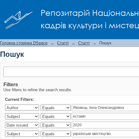
Пошук
Репозитарій Національно
кадрів культури і мисте
Головна сторінка DSpace
→
Статті
→
Статті
→
Пошук
Пошук
Filters
Use filters to refine the search results.
Current Filters: