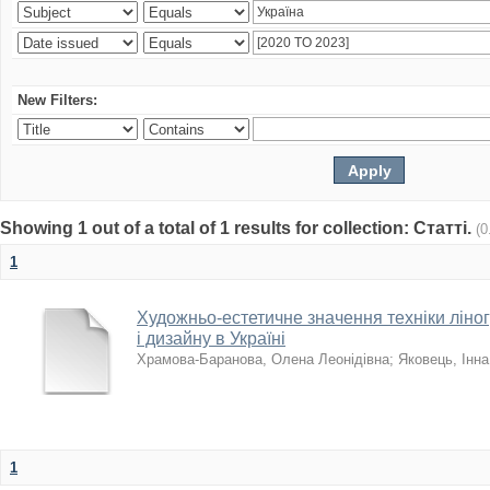
New Filters:
Showing 1 out of a total of 1 results for collection: Статті.
(0
1
Художньо-естетичне значення техніки ліно
і дизайну в Україні
Храмова-Баранова, Олена Леонідівна
;
Яковець, Інн
1