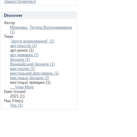
Зареєструватися
Discover
Автор
Міронова, Тетяна Володимирівна
(1)
Тема
"друге відродження" (1)
арт-простір (1)
арт-ринок (1)
арт-ярмарка (1)
бієнале (1)
Венеційській бієнале (1)
мистецтво (1)
мистецький фестиваль (1)
мистецькі бієнале (1)
мистецькі ярмарки (1)
... View More
Date Issued
2021 (1)
Has File(s)
Yes (1)