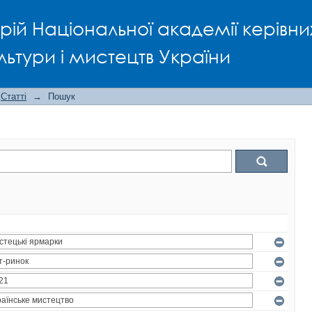
рій Національної академії керівни
льтури і мистецтв України
Статті
→
Пошук