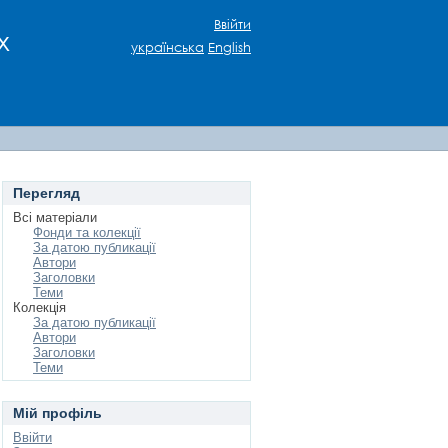
Ввійти
х
українська
English
Перегляд
Всі матеріали
Фонди та колекції
За датою публикації
Автори
Заголовки
Теми
Колекція
За датою публикації
Автори
Заголовки
Теми
Мій профіль
Ввійти