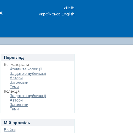
Ввійти
х
українська
English
Перегляд
Всі матеріали
Фонди та колекції
За датою публикації
Автори
Заголовки
Теми
Колекція
За датою публикації
Автори
Заголовки
Теми
Мій профіль
Ввійти