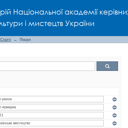
рій Національної академії керівни
льтури і мистецтв України
Статті
→
Пошук