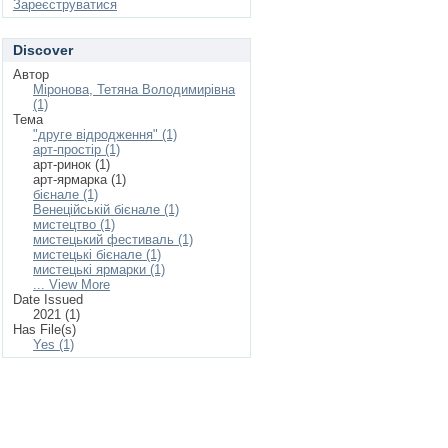
Зареєструватися
Discover
Автор
Міронова, Тетяна Володимирівна
(1)
Тема
"друге відродження" (1)
арт-простір (1)
арт-ринок (1)
арт-ярмарка (1)
бієнале (1)
Венеційській бієнале (1)
мистецтво (1)
мистецький фестиваль (1)
мистецькі бієнале (1)
мистецькі ярмарки (1)
... View More
Date Issued
2021 (1)
Has File(s)
Yes (1)