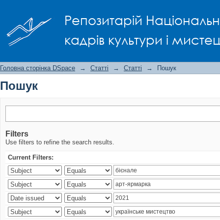
Пошук
Репозитарій Національно
кадрів культури і мисте
Головна сторінка DSpace
→
Статті
→
Статті
→
Пошук
Пошук
Filters
Use filters to refine the search results.
Current Filters: