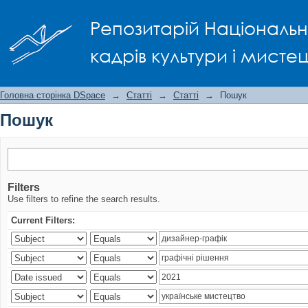
Пошук
Репозитарій Національно
кадрів культури і мисте
Головна сторінка DSpace
→
Статті
→
Статті
→
Пошук
Пошук
Filters
Use filters to refine the search results.
Current Filters: