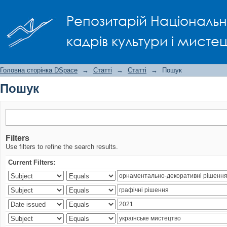
Пошук
Репозитарій Національно
кадрів культури і мисте
Головна сторінка DSpace
→
Статті
→
Статті
→
Пошук
Пошук
Filters
Use filters to refine the search results.
Current Filters: