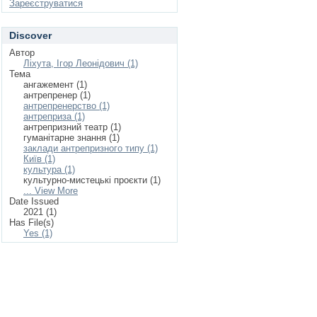
Зареєструватися
Discover
Автор
Ліхута, Ігор Леонідович (1)
Тема
ангажемент (1)
антрепренер (1)
антрепренерство (1)
антреприза (1)
антрепризний театр (1)
гуманітарне знання (1)
заклади антрепризного типу (1)
Київ (1)
культура (1)
культурно-мистецькі проєкти (1)
... View More
Date Issued
2021 (1)
Has File(s)
Yes (1)