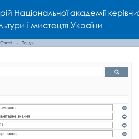
рій Національної академії керівни
льтури і мистецтв України
Статті
→
Пошук