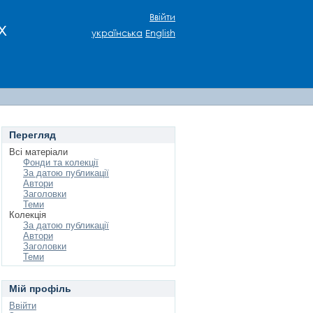
Ввійти
х
українська
English
Перегляд
Всі матеріали
Фонди та колекції
За датою публикації
Автори
Заголовки
Теми
Колекція
За датою публикації
Автори
Заголовки
Теми
Мій профіль
Ввійти