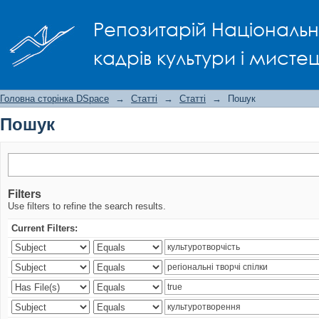
Пошук
Репозитарій Національно
кадрів культури і мисте
Головна сторінка DSpace
→
Статті
→
Статті
→
Пошук
Пошук
Filters
Use filters to refine the search results.
Current Filters: