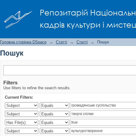
Пошук
Репозитарій Національно
кадрів культури і мисте
Головна сторінка DSpace
→
Статті
→
Статті
→
Пошук
Пошук
Filters
Use filters to refine the search results.
Current Filters: