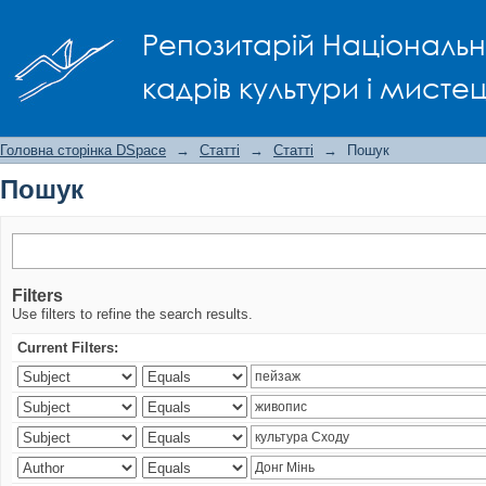
Пошук
Репозитарій Національно
кадрів культури і мисте
Головна сторінка DSpace
→
Статті
→
Статті
→
Пошук
Пошук
Filters
Use filters to refine the search results.
Current Filters: