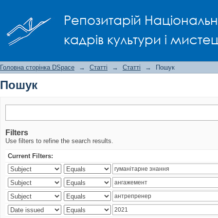
Пошук
Репозитарій Національно
кадрів культури і мисте
Головна сторінка DSpace
→
Статті
→
Статті
→
Пошук
Пошук
Filters
Use filters to refine the search results.
Current Filters: