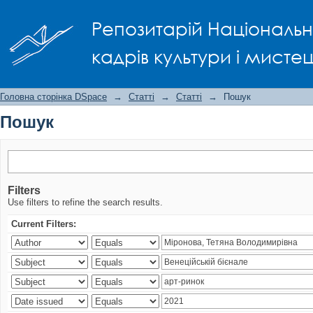
Пошук
Репозитарій Національно
кадрів культури і мисте
Головна сторінка DSpace
→
Статті
→
Статті
→
Пошук
Пошук
Filters
Use filters to refine the search results.
Current Filters: