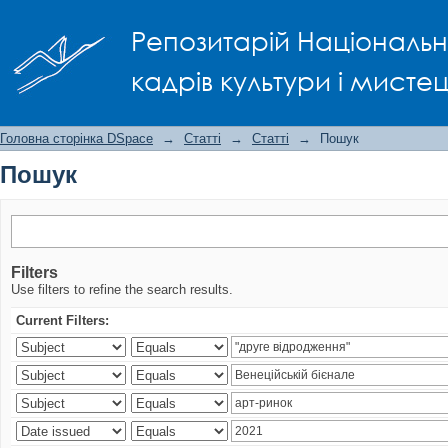
Пошук
Репозитарій Національно
кадрів культури і мисте
Головна сторінка DSpace
→
Статті
→
Статті
→
Пошук
Пошук
Filters
Use filters to refine the search results.
Current Filters: