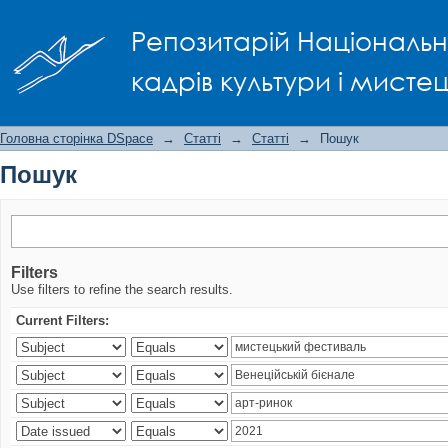
Пошук
Репозитарій Національно
кадрів культури і мисте
Головна сторінка DSpace
→
Статті
→
Статті
→
Пошук
Пошук
Filters
Use filters to refine the search results.
Current Filters: