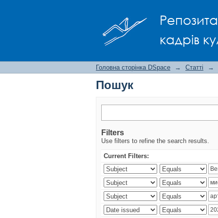
Пошук
Репозита
кадрів ку
Головна сторінка DSpace
→
Статті
→
Пошук
Filters
Use filters to refine the search results.
Current Filters: