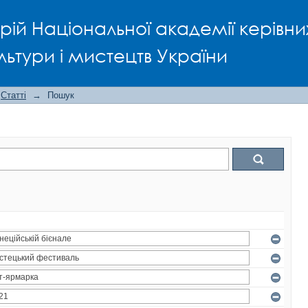
рій Національної академії керівни
льтури і мистецтв України
Статті
→
Пошук