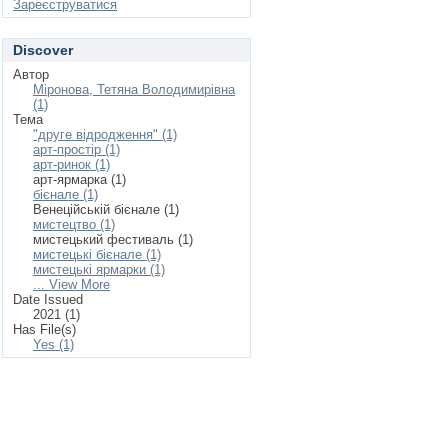
Зареєструватися
Discover
Автор
Міронова, Тетяна Володимирівна
(1)
Тема
"друге відродження" (1)
арт-простір (1)
арт-ринок (1)
арт-ярмарка (1)
бієнале (1)
Венеційській бієнале (1)
мистецтво (1)
мистецький фестиваль (1)
мистецькі бієнале (1)
мистецькі ярмарки (1)
... View More
Date Issued
2021 (1)
Has File(s)
Yes (1)