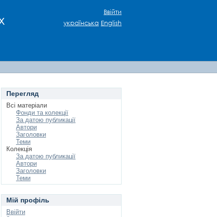
Ввійти
х
українська
English
Перегляд
Всі матеріали
Фонди та колекції
За датою публикації
Автори
Заголовки
Теми
Колекція
За датою публикації
Автори
Заголовки
Теми
Мій профіль
Ввійти