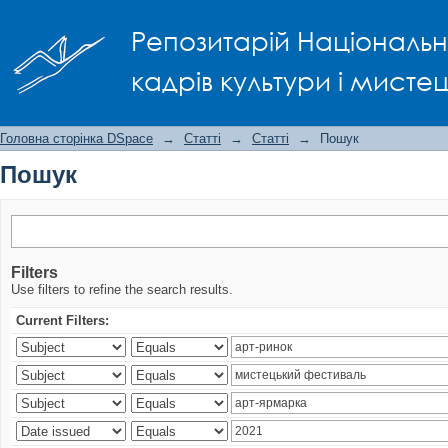
Пошук
Репозитарій Національно
кадрів культури і мисте
Головна сторінка DSpace
→
Статті
→
Статті
→
Пошук
Пошук
Filters
Use filters to refine the search results.
Current Filters: