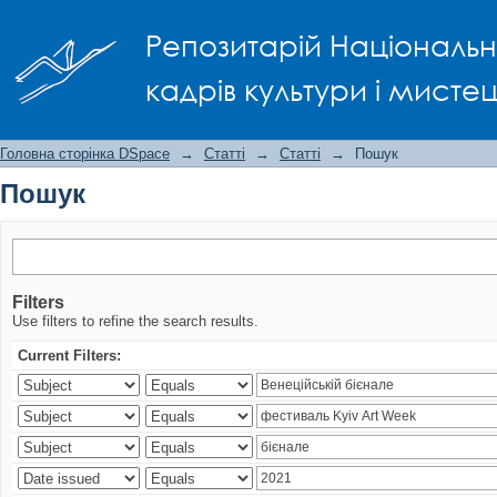
Пошук
Репозитарій Національно
кадрів культури і мисте
Головна сторінка DSpace
→
Статті
→
Статті
→
Пошук
Пошук
Filters
Use filters to refine the search results.
Current Filters: