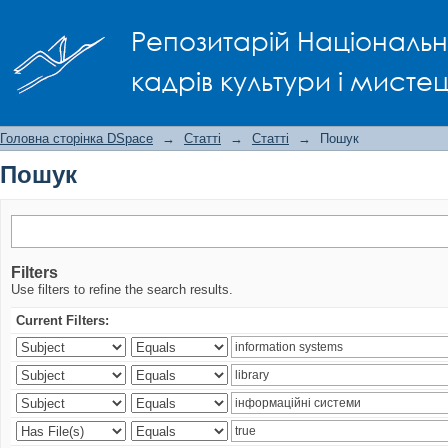
Пошук
Репозитарій Національно
кадрів культури і мисте
Головна сторінка DSpace
→
Статті
→
Статті
→
Пошук
Пошук
Filters
Use filters to refine the search results.
Current Filters: