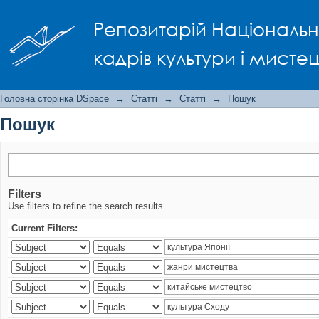
Пошук
Репозитарій Національно
кадрів культури і мисте
Головна сторінка DSpace
→
Статті
→
Статті
→
Пошук
Пошук
Filters
Use filters to refine the search results.
Current Filters: